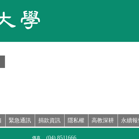
箱
緊急通訊
捐款資訊
隱私權
高教深耕
永續報
(04) 8511666
傳真