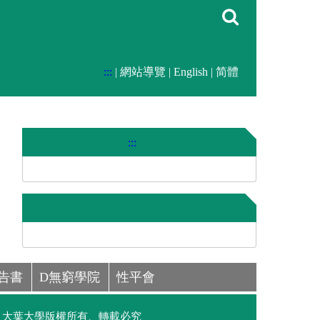
:::
|
網站導覽
|
English
|
简體
:::
告書
D無窮學院
性平會
大葉大學版權所有、轉載必究