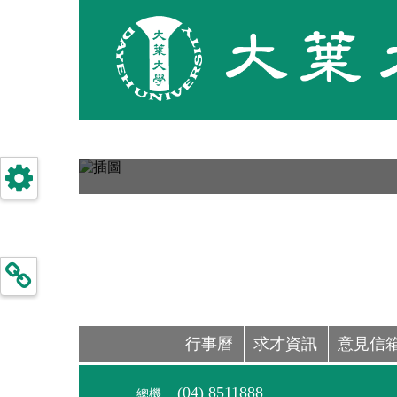
行事曆
求才資訊
意見信
(04) 8511888
總機