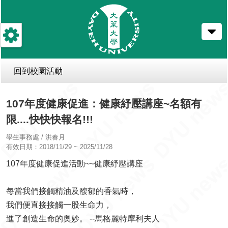
跳
到
主
要
內
容