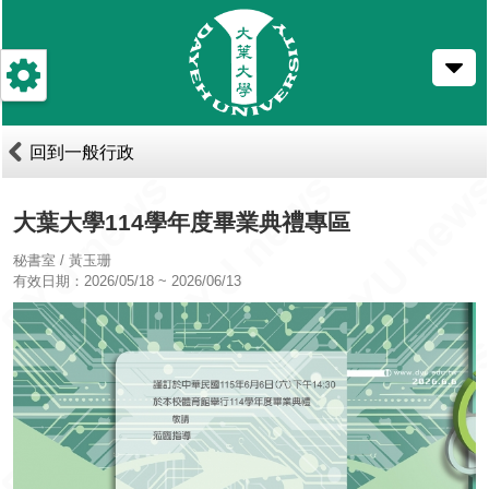
跳
到
主
要
內
容