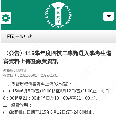
跳
到
主
要
內
容