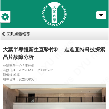
跳
到
主
要
內
容