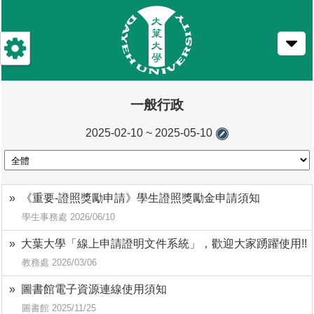
跳
到
主
要
內
容