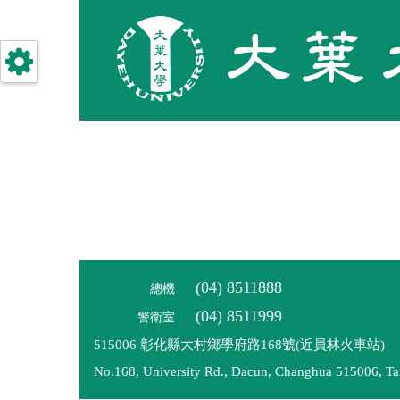
跳
到
主
要
內
容
(04) 8511888
總機
(04) 8511999
警衛室
515006 彰化縣大村鄉學府路168號(近員林火車站)
No.168, University Rd., Dacun, Changhua 515006, Ta